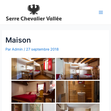
Aller
au
contenu
Main
Men
Maison
Par
Admin
/
27 septembre 2018